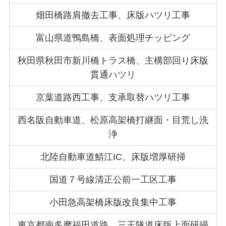
畑田橋路肩撤去工事、床版ハツリ工事
富山県道鴨島橋、表面処理チッピング
秋田県秋田市新川橋トラス橋、主構部回り床版
貫通ハツリ
京葉道路西工事、支承取替ハツリ工事
西名阪自動車道、松原高架橋打継面・目荒し洗
浄
北陸自動車道鯖江IC、床版増厚研掃
国道７号線清正公前一工区工事
小田急高架橋床版改良集中工事
東京都南多摩福田道路、三王隧道床版上面研掃